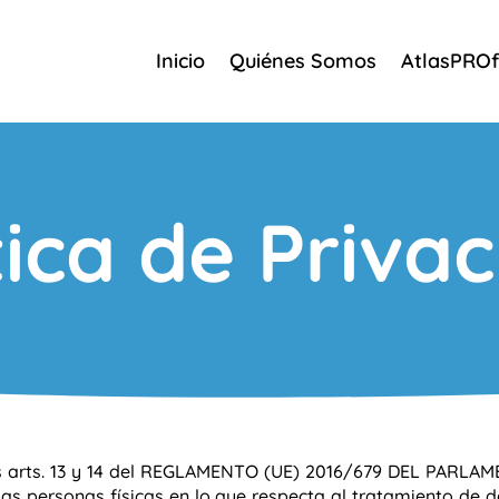
Inicio
Quiénes Somos
AtlasPROf
tica de Priva
los arts. 13 y 14 del REGLAMENTO (UE) 2016/679 DEL PAR
 las personas físicas en lo que respecta al tratamiento de d